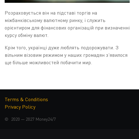
Розраховується він на підставі торгів на
міжбанківському валютному ринку, і служить
орієнтиром для фінансових організацій при визначенні
курсу обміну валют.
Крім того, українці дуже люблять подорожувати. З
вільним візовим режимом у наших громадян з’явилося
ще більше можливостей побачити мир.
Часто курс валют в Україні буває вигіднішим ніж
вартість обміну валют у чужій країні.
ЯК ФОРМУЄТЬСЯ КУРС
Terms & Conditions
Privacy Policy
ВАЛЮТ?
© 2020 — 2027
Money24/7
Курс валют в Україні встановлений гнучкий, тобто він
формується на підставі попиту та пропозиції на
міжбанківському валютному ринку. Офіційні курси