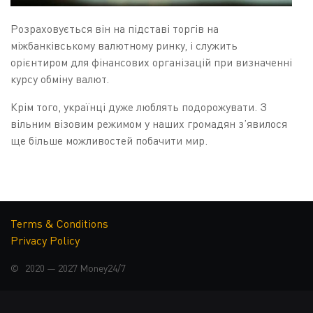
Розраховується він на підставі торгів на
міжбанківському валютному ринку, і служить
орієнтиром для фінансових організацій при визначенні
курсу обміну валют.
Крім того, українці дуже люблять подорожувати. З
вільним візовим режимом у наших громадян з’явилося
ще більше можливостей побачити мир.
Часто курс валют в Україні буває вигіднішим ніж
вартість обміну валют у чужій країні.
ЯК ФОРМУЄТЬСЯ КУРС
Terms & Conditions
Privacy Policy
ВАЛЮТ?
© 2020 — 2027
Money24/7
Курс валют в Україні встановлений гнучкий, тобто він
формується на підставі попиту та пропозиції на
міжбанківському валютному ринку. Офіційні курси