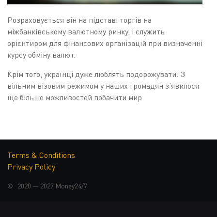
Розраховується він на підставі торгів на
міжбанківському валютному ринку, і служить
орієнтиром для фінансових організацій при визначенні
курсу обміну валют.
Крім того, українці дуже люблять подорожувати. З
вільним візовим режимом у наших громадян з’явилося
ще більше можливостей побачити мир.
Часто курс валют в Україні буває вигіднішим ніж
вартість обміну валют у чужій країні.
ЯК ФОРМУЄТЬСЯ КУРС
Terms & Conditions
Privacy Policy
ВАЛЮТ?
© 2020 — 2027
Money24/7
Курс валют в Україні встановлений гнучкий, тобто він
формується на підставі попиту та пропозиції на
міжбанківському валютному ринку. Офіційні курси