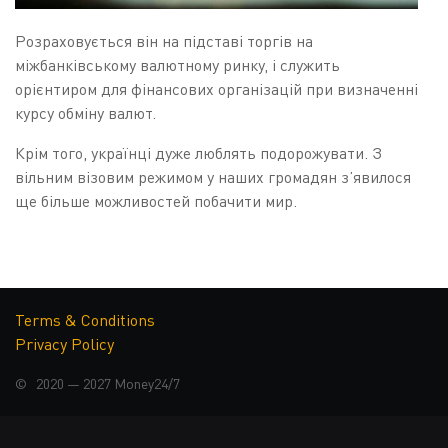
Розраховується він на підставі торгів на
міжбанківському валютному ринку, і служить
орієнтиром для фінансових організацій при визначенні
курсу обміну валют.
Крім того, українці дуже люблять подорожувати. З
вільним візовим режимом у наших громадян з’явилося
ще більше можливостей побачити мир.
Часто курс валют в Україні буває вигіднішим ніж
вартість обміну валют у чужій країні.
ЯК ФОРМУЄТЬСЯ КУРС
Terms & Conditions
Privacy Policy
ВАЛЮТ?
© 2020 — 2027
Money24/7
Курс валют в Україні встановлений гнучкий, тобто він
формується на підставі попиту та пропозиції на
міжбанківському валютному ринку. Офіційні курси