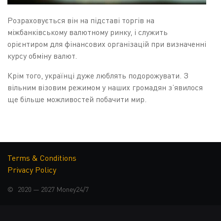
Розраховується він на підставі торгів на
міжбанківському валютному ринку, і служить
орієнтиром для фінансових організацій при визначенні
курсу обміну валют.
Крім того, українці дуже люблять подорожувати. З
вільним візовим режимом у наших громадян з’явилося
ще більше можливостей побачити мир.
Часто курс валют в Україні буває вигіднішим ніж
вартість обміну валют у чужій країні.
ЯК ФОРМУЄТЬСЯ КУРС
Terms & Conditions
Privacy Policy
ВАЛЮТ?
© 2020 — 2027
Money24/7
Курс валют в Україні встановлений гнучкий, тобто він
формується на підставі попиту та пропозиції на
міжбанківському валютному ринку. Офіційні курси