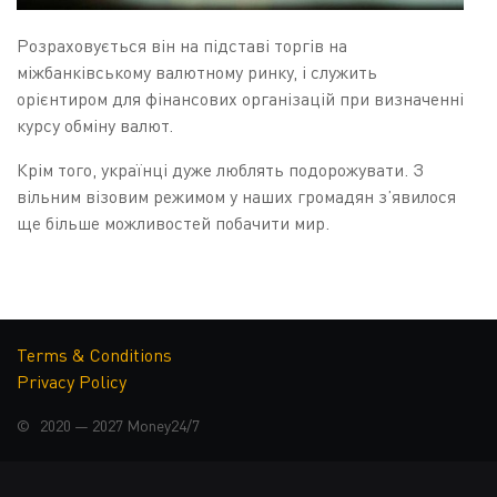
Розраховується він на підставі торгів на
міжбанківському валютному ринку, і служить
орієнтиром для фінансових організацій при визначенні
курсу обміну валют.
Крім того, українці дуже люблять подорожувати. З
вільним візовим режимом у наших громадян з’явилося
ще більше можливостей побачити мир.
Часто курс валют в Україні буває вигіднішим ніж
вартість обміну валют у чужій країні.
ЯК ФОРМУЄТЬСЯ КУРС
Terms & Conditions
Privacy Policy
ВАЛЮТ?
© 2020 — 2027
Money24/7
Курс валют в Україні встановлений гнучкий, тобто він
формується на підставі попиту та пропозиції на
міжбанківському валютному ринку. Офіційні курси