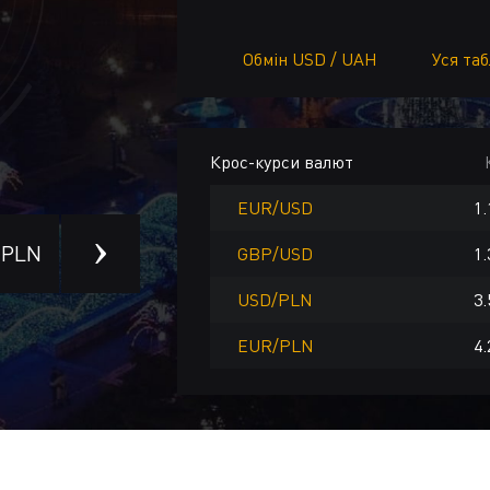
Обмін USD / UAH
Уся та
Крос-курси валют
EUR/USD
1.
PLN
ILS
CNY
TRY
CAD
AUD
SE
GBP/USD
1.
USD/PLN
3.
EUR/PLN
4.