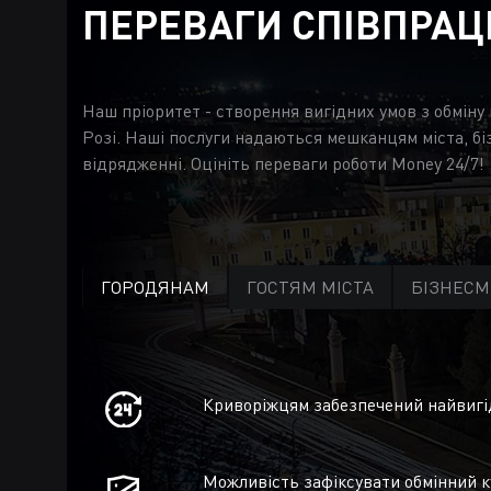
ПЕРЕВАГИ СПІВПРАЦ
Наш пріоритет - створення вигідних умов з обміну
Розі. Наші послуги надаються мешканцям міста, бі
відрядженні. Оцініть переваги роботи Money 24/7!
ГОРОДЯНАМ
ГОСТЯМ МІСТА
БІЗНЕС
Криворіжцям забезпечений найвигід
Можливість зафіксувати обмінний к