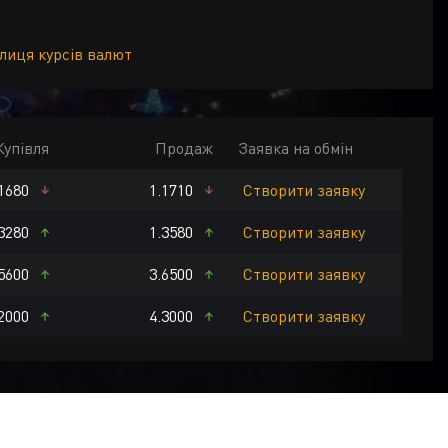
блиця курсів валют
Купівля
Продаж
Заявка на обмін
1680
1.1710
Створити заявку
K
CZK
HUF
AED
HKD
USD
EUR
3280
1.3580
Створити заявку
5600
3.6500
Створити заявку
2000
4.3000
Створити заявку