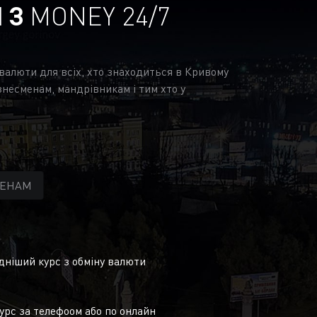
І З
MONEY 24/7
 валюти для всіх, хто знаходиться в Кривому
знесменам, мандрівникам і тим хто у
МЕНАМ
ніший курс з обміну валюти
урс за телефоом або по онлайн