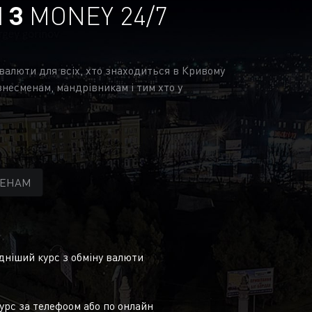
І З
MONEY 24/7
 валюти для всіх, хто знаходиться в Кривому
знесменам, мандрівникам і тим хто у
МЕНАМ
ніший курс з обміну валюти
урс за телефоом або по онлайн