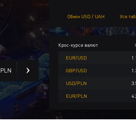
Обмін USD / UAH
Уся та
Крос-курси валют
EUR/USD
1.
PLN
ILS
CNY
TRY
CAD
AUD
SE
GBP/USD
1.
USD/PLN
3.
EUR/PLN
4.