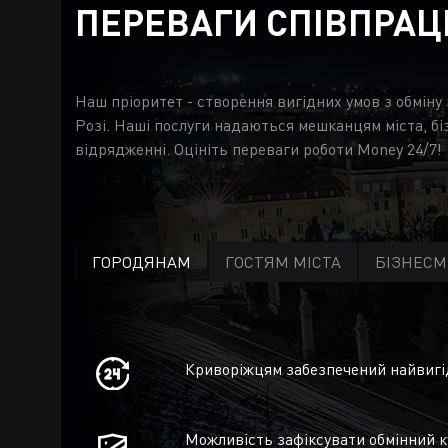
ПЕРЕВАГИ СПІВПРАЦ
Наш пріоритет - створення вигідних умов з обміну
Розі. Наші послуги надаються мешканцям міста, бі
відрядженні. Оцініть переваги роботи Money 24/7!
ГОРОДЯНАМ
ГОСТЯМ МІСТА
БІЗНЕС
Криворіжцям забезпечений найвигід
Можливість зафіксувати обмінний к