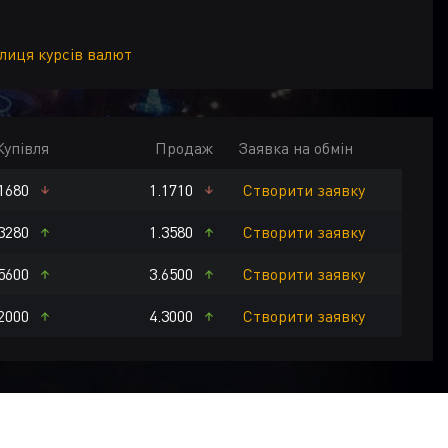
блиця курсів валют
Купівля
Продаж
Заявка на обмін
1680
1.1710
Створити заявку
K
CZK
HUF
AED
HKD
USD
EUR
3280
1.3580
Створити заявку
5600
3.6500
Створити заявку
2000
4.3000
Створити заявку