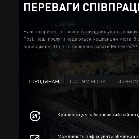
ПЕРЕВАГИ СПІВПРАЦ
Наш пріоритет - створення вигідних умов з обміну
Розі. Наші послуги надаються мешканцям міста, бі
відрядженні. Оцініть переваги роботи Money 24/7!
ГОРОДЯНАМ
ГОСТЯМ МІСТА
БІЗНЕС
Криворіжцям забезпечений найвигід
Можливість зафіксувати обмінний к