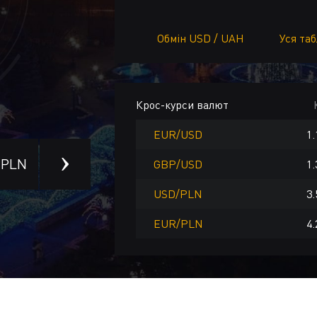
Обмін USD / UAH
Уся та
Крос-курси валют
EUR/USD
1.
PLN
ILS
CNY
TRY
CAD
AUD
SE
GBP/USD
1.
USD/PLN
3.
EUR/PLN
4.