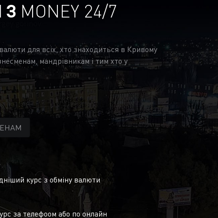
І З
MONEY 24/7
 валюти для всіх, хто знаходиться в Кривому
знесменам, мандрівникам і тим хто у
МЕНАМ
ніший курс з обміну валюти
урс за телефоом або по онлайн