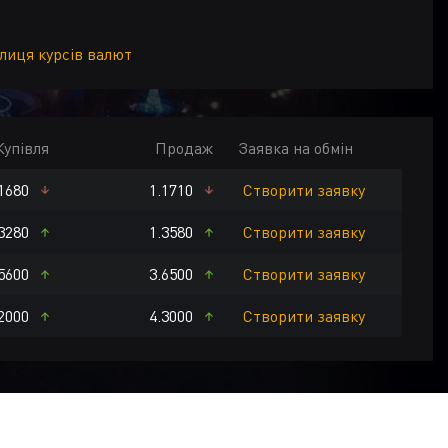
блиця курсів валют
Купівля
Продаж
Заявка на обмін
1680
1.1710
Створити заявку
K
CZK
HUF
AED
HKD
USD
EUR
3280
1.3580
Створити заявку
5600
3.6500
Створити заявку
2000
4.3000
Створити заявку