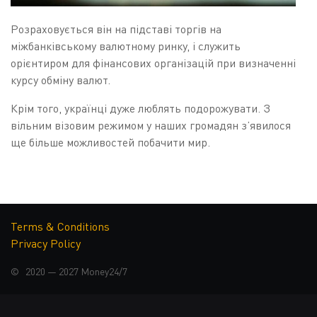
Розраховується він на підставі торгів на
міжбанківському валютному ринку, і служить
орієнтиром для фінансових організацій при визначенні
курсу обміну валют.
Крім того, українці дуже люблять подорожувати. З
вільним візовим режимом у наших громадян з’явилося
ще більше можливостей побачити мир.
Часто курс валют в Україні буває вигіднішим ніж
вартість обміну валют у чужій країні.
ЯК ФОРМУЄТЬСЯ КУРС
Terms & Conditions
Privacy Policy
ВАЛЮТ?
© 2020 — 2027
Money24/7
Курс валют в Україні встановлений гнучкий, тобто він
формується на підставі попиту та пропозиції на
міжбанківському валютному ринку. Офіційні курси