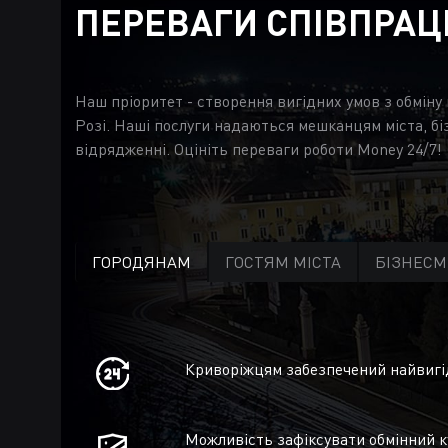
ПЕРЕВАГИ СПІВПРАЦ
Наш пріоритет - створення вигідних умов з обміну
Розі. Наші послуги надаються мешканцям міста, бі
відрядженні. Оцініть переваги роботи Money 24/7!
ГОРОДЯНАМ
ГОСТЯМ МІСТА
БІЗНЕС
Криворіжцям забезпечений найвигід
Можливість зафіксувати обмінний к