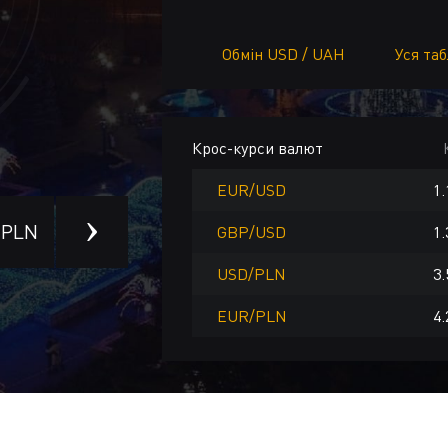
Обмін USD / UAH
Уся та
Крос-курси валют
EUR/USD
1.
PLN
ILS
CNY
TRY
CAD
AUD
SE
GBP/USD
1.
USD/PLN
3.
EUR/PLN
4.