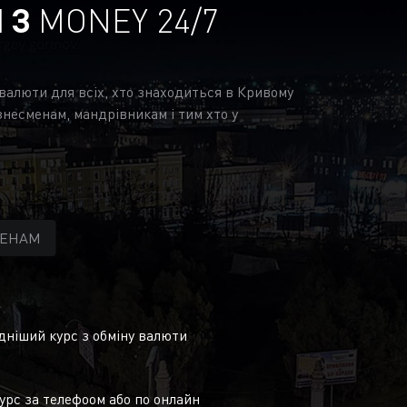
І З
MONEY 24/7
 валюти для всіх, хто знаходиться в Кривому
знесменам, мандрівникам і тим хто у
МЕНАМ
ніший курс з обміну валюти
урс за телефоом або по онлайн