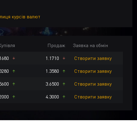
блиця курсів валют
Купівля
Продаж
Заявка на обмін
1680
1.1710
Створити заявку
K
CZK
HUF
AED
HKD
USD
EUR
3280
1.3580
Створити заявку
5600
3.6500
Створити заявку
2000
4.3000
Створити заявку