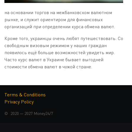
на основании торгов на межбанковском валютном
рынке, и служит ориентиром для финансовых
организаций при определении курса обмена валют.
Кроме того, украинцы очень любят путешествовать. Со
свободным визовым режимом у наших граждан
появилось ещё больше возможностей увидеть мир.
Часто курс валют в Украине бывает выгодней
стоимости обмена валют в чужой стране.
КАК ФОРМИРУЕТСЯ КУРС
ВАЛЮТ?
Terms & Conditions
Privacy Policy
Курс валют в Украине установлен гибкий, то есть он
формируется на основании спроса и предложения на
© 2020 — 2027
Money24/7
межбанковском валютном рынке. Официальные курсы
валют Нацбанк рассчитывает и публикует ежедневно