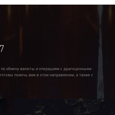
выручит, если кто-то срочно попросил вас о помощи, 
денежных средств в Украине позволяет оплачивать т
ВЫГОДНЫЕ ДЕНЕЖНЫЕ ПЕР
MONEY 24 КРИВОЙ РОГ
ию Money 24 удобно, потому что:
7
 по обмену валюты и операциям с драгоценными
готовы помочь вам в этом направлении, а также с
быть уверены, что средства поступят к получателю в
другими финансовыми операциями и обменом валют.